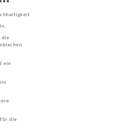
chhaltigkeit
in.
 die
umblechen
d ein
ein
tere
für die