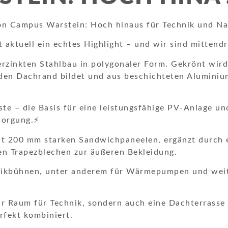
eon Campus Warstein: Hoch hinaus für Technik und Na
aktuell ein echtes Highlight – und wir sind mittendr
rzinkten Stahlbau in polygonaler Form. Gekrönt wird
 den Dachrand bildet und aus beschichteten Alumini
te – die Basis für eine leistungsfähige PV-Anlage un
sorgung.⚡
mit 200 mm starken Sandwichpaneelen, ergänzt durch 
en Trapezblechen zur äußeren Bekleidung.
chnikbühnen, unter anderem für Wärmepumpen und wei
ur Raum für Technik, sondern auch eine Dachterrasse 
rfekt kombiniert.