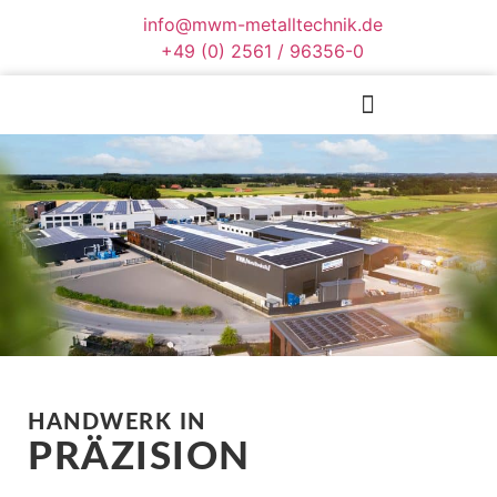
info@mwm-metalltechnik.de
+49 (0) 2561 / 96356-0
HANDWERK IN
PRÄZISION